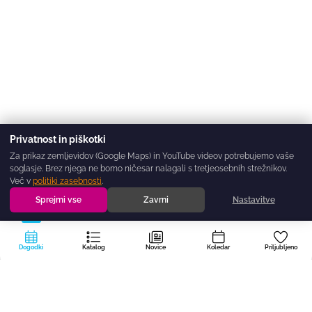
Privatnost in piškotki
Za prikaz zemljevidov (Google Maps) in YouTube videov potrebujemo vaše
soglasje. Brez njega ne bomo ničesar nalagali s tretjeosebnih strežnikov.
Več v
politiki zasebnosti
.
Sprejmi vse
Zavrni
Nastavitve
Dogodki
Katalog
Novice
Koledar
Priljubljeno