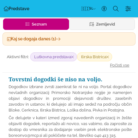
Predstave
🇸🇮
SL
Nastavitve dos
Seznam
Zemljevid
Kaj se dogaja danes (1)
Aktivni filtri:
Lutkovna predstava
Ilirska Bistrica
Počisti vse
Tovrstni dogodki še niso na voljo.
Dogodkov izbrane zvrsti zaenkrat še ni na voljo. Portal dogodkov
nevladnih organizacij Primorsko Notranjske regije je namenjen
objavi dogodkov in promociji dejavnosti društev, zasebnih
zavodov in ustanov, ki delujejo ali imajo sedež na področju občin
Bloke, Cerknica, Ilirska Bistrica, Loška dolina, Pivka in Postojna.
Če delujete v kateri izmed zgoraj navedenih organizacij in želite
objaviti dogodek, reportažo ali novico, vas vabimo, da zaprosite za
dostop do vmesnika za dodajanje vsebin prek elektronske pošte
boreonvo@mcp.si
ali pokličete na tel. številko 040 413 315.